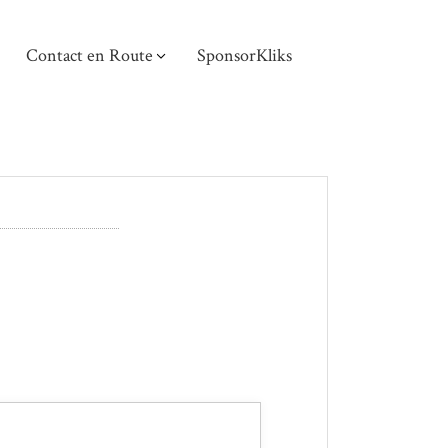
Contact en Route
SponsorKliks