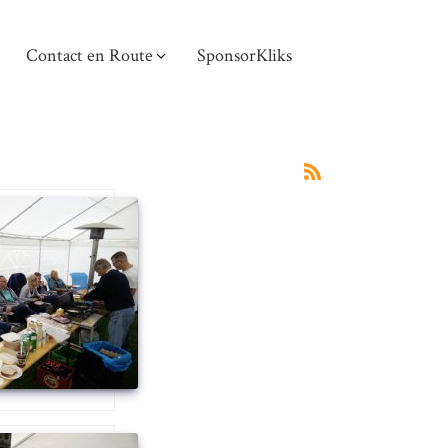
Contact en Route
SponsorKliks