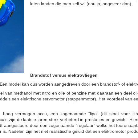
laten landen die men zelf wil (nou ja, ongeveer dan).
Brandstof versus elektrovliegen
. Een model kan dus worden aangedreven door een brandstof- of elekt
l van methanol met nitro en olie of benzine met daaraan een deel ol
dels een elektrische servomotor (stappenmotor). Het voordeel van een
 hoog vermogen accu, een zogenaamde “lipo” (dit staat voor lit
s zijn de laatste jaren sterk verbeterd in prestaties en gewicht. Hie
rdt aangestuurd door een zogenaamde “regelaar” welke het toerenaanta
ner is. Nadelen zijn het niet realistische geluid dat een elektromotor pro