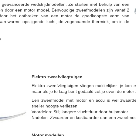
ot geavanceerde wedstrijdmodellen. Ze starten met behulp van een
rden door een motor model. Eenvoudige zweefmodellen zijn vanaf 2
n door het ontbreken van een motor de goedkoopste vorm van
jk van warme opstijgende lucht, de zogenaamde thermiek, om in de
k
Elektro zweefvliegtuigen
Elektro zweefvliegtuigen vliegen makkelijker: je kan
maar als je te laag bent gedaald zet je even de motor 
Een zweefmodel met motor en accu is wel zwaard
sneller hoogte verliezen.
Voordelen: Stil; langere vluchtduur door hulpmotor
Nadelen: Zwaarder en kostbaarder dan een zweefmod
Motor modellen