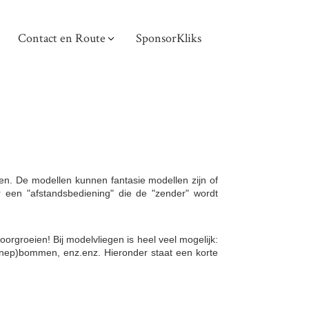
Contact en Route
SponsorKliks
en. De modellen kunnen fantasie modellen zijn of
r een "afstandsbediening" die de "zender" wordt
orgroeien! Bij modelvliegen is heel veel mogelijk:
 (nep)bommen, enz.enz. Hieronder staat een korte