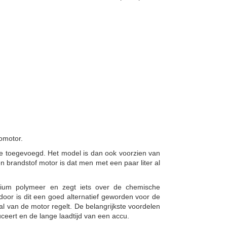
romotor.
ie toegevoegd. Het model is dan ook voorzien van
 brandstof motor is dat men met een paar liter al
hium polymeer en zegt iets over de chemische
rdoor is dit een goed alternatief geworden voor de
l van de motor regelt. De belangrijkste voordelen
duceert en de lange laadtijd van een accu.